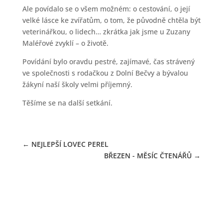
Ale povídalo se o všem možném: o cestování, o její
velké lásce ke zvířatům, o tom, že původně chtěla být
veterinářkou, o lidech… zkrátka jak jsme u Zuzany
Maléřové zvyklí – o životě.
Povídání bylo oravdu pestré, zajímavé, čas strávený
ve společnosti s rodačkou z Dolní Bečvy a bývalou
žákyní naší školy velmi příjemný.
Těšíme se na další setkání.
←
NEJLEPŠÍ LOVEC PEREL
BŘEZEN - MĚSÍC ČTENÁŘŮ
→