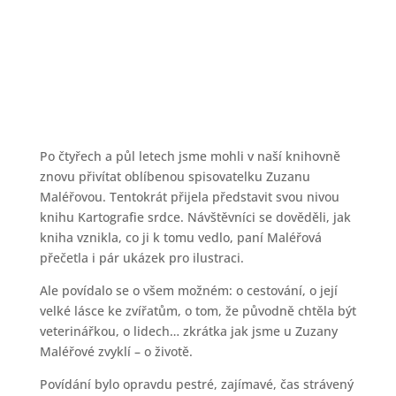
Host knihovny – Zuzana Maléřová
23.10.2021
Po čtyřech a půl letech jsme mohli v naší knihovně
znovu přivítat oblíbenou spisovatelku Zuzanu
Maléřovou. Tentokrát přijela představit svou nivou
knihu Kartografie srdce. Návštěvníci se dověděli, jak
kniha vznikla, co ji k tomu vedlo, paní Maléřová
přečetla i pár ukázek pro ilustraci.
Ale povídalo se o všem možném: o cestování, o její
velké lásce ke zvířatům, o tom, že původně chtěla být
veterinářkou, o lidech… zkrátka jak jsme u Zuzany
Maléřové zvyklí – o životě.
Povídání bylo opravdu pestré, zajímavé, čas strávený