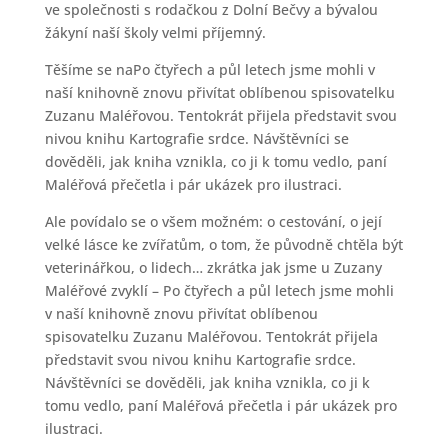
ve společnosti s rodačkou z Dolní Bečvy a bývalou
žákyní naší školy velmi příjemný.
Těšíme se naPo čtyřech a půl letech jsme mohli v
naší knihovně znovu přivítat oblíbenou spisovatelku
Zuzanu Maléřovou. Tentokrát přijela představit svou
nivou knihu Kartografie srdce. Návštěvníci se
dověděli, jak kniha vznikla, co ji k tomu vedlo, paní
Maléřová přečetla i pár ukázek pro ilustraci.
Ale povídalo se o všem možném: o cestování, o její
velké lásce ke zvířatům, o tom, že původně chtěla být
veterinářkou, o lidech… zkrátka jak jsme u Zuzany
Maléřové zvyklí – Po čtyřech a půl letech jsme mohli
v naší knihovně znovu přivítat oblíbenou
spisovatelku Zuzanu Maléřovou. Tentokrát přijela
představit svou nivou knihu Kartografie srdce.
Návštěvníci se dověděli, jak kniha vznikla, co ji k
tomu vedlo, paní Maléřová přečetla i pár ukázek pro
ilustraci.