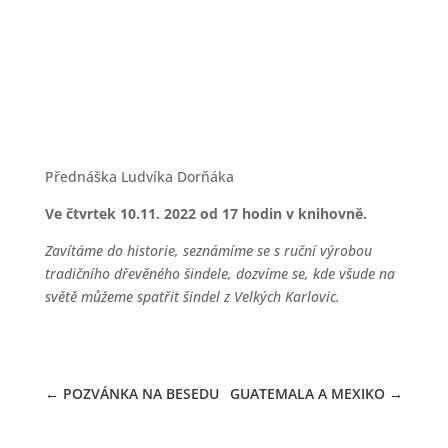
VÝROBA ŠINDELE NA VALAŠSKU
04.11.2022
Přednáška Ludvíka Dorňáka
Ve čtvrtek 10.11. 2022 od 17 hodin v knihovně.
Zavítáme do historie, seznámíme se s ruční výrobou
tradičního dřevěného šindele, dozvíme se, kde všude na
světě můžeme spatřit šindel z Velkých Karlovic.
←
POZVÁNKA NA BESEDU
GUATEMALA A MEXIKO
→