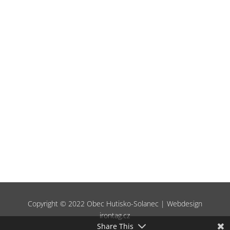
DOBA
pondělí
10.00 až 13.00 hodin
úterý
14.00 až 17.00 hodin
O prázdninách jen úterý 16.00 až 19.00 hodin.
Copyright © 2022 Obec Hutisko-Solanec | Webdesign
irontag.cz
Share This