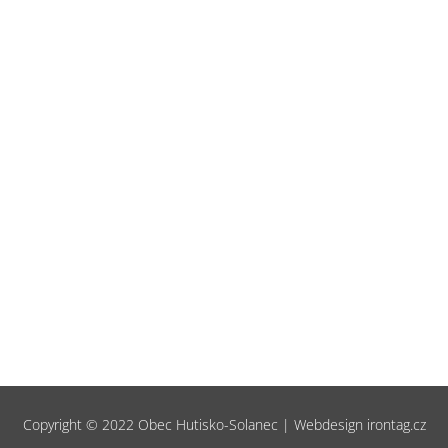
OTEVÍRA
pondělí
10.00 až 13.00 hodin
úterý
z
14.00 až 17.00 hodin
O prázdninách jen úte
Copyright © 2022 Obec Hutisko-Solanec | Webdesign irontag.cz