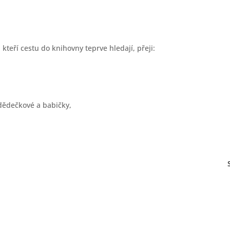
teří cestu do knihovny teprve hledají, přeji:
i dědečkové a babičky,