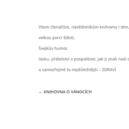
27.12.2022
Všem čtenářům, návštěvníkům knihovny i těm, k
velkou porci štěstí,
Švejkův humor,
lásku, přátelství a pospolitost, jak ji znali naš
a samozřejmě to nejdůležitější – ZDRAVÍ
←
KNIHOVNA O VÁNOCÍCH