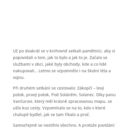
SETKÁNÍ PAMĚTNÍKŮ
02.03.2023
Už po dvakrát se v knihovně setkali pamětníci, aby si
popovídali o tom, jak to bylo a jak to je. Začalo se
službami v obci, jaké byly obchody, kde a co lidé
nakupovali… Letmo se vzpomnělo i na školní léta a
vojnu.
Při druhém setkání se cestovalo: Zákopčí – levý
potok, pravý potok, Pod Soláněm, Solanec. Díky panu
Vančurovi, který měl krásně zpracovanou mapu, se
ušlo kus cesty. Vzpomínalo se na to, kdo v které
chalupě bydlel, jak se tam říkalo a proč.
Samozřejmě se nestihlo všechno. A protože povídání