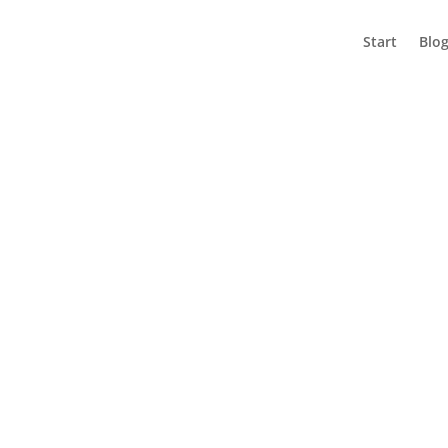
Start
Blo
NEK
ŠKA