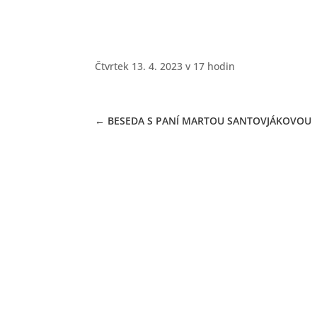
28.03.2023
Čtvrtek 13. 4. 2023 v 17 hodin
←
BESEDA S PANÍ MARTOU SANTOVJÁKOVOU
+420 607 664 661