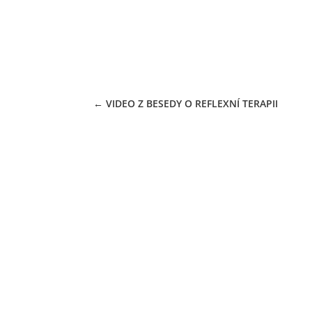
22.08.2023
←
VIDEO Z BESEDY O REFLEXNÍ TERAPII
+420 607 664 661