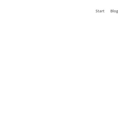
Start
Blo
NEK
ovna zavřena (dovolená)