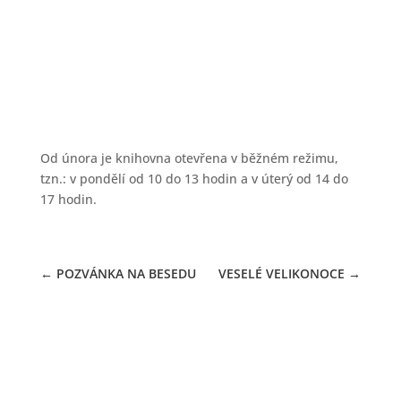
OTEVÍRACÍ DOBA
02.02.2024
Od února je knihovna otevřena v běžném režimu,
tzn.: v pondělí od 10 do 13 hodin a v úterý od 14 do
17 hodin.
←
POZVÁNKA NA BESEDU
VESELÉ VELIKONOCE
→