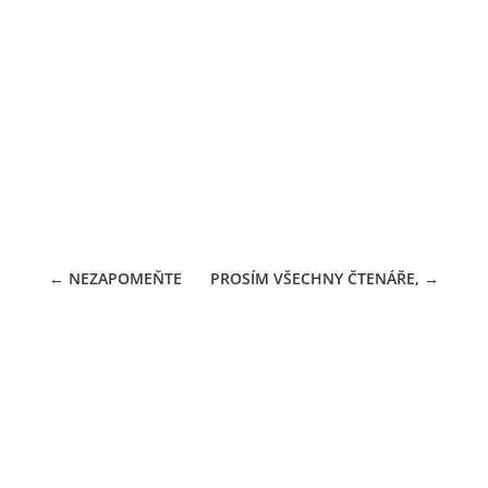
Od úterý 3. 9. je knihovna otevřena v
obvyklou dobu
27.08.2024
←
NEZAPOMEŇTE
PROSÍM VŠECHNY ČTENÁŘE,
→