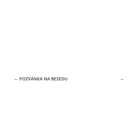
V pondělí 10.3. bude knihovna zavřena
(školení klnihovníků)
04.03.2025
←
POZVÁNKA NA BESEDU
→