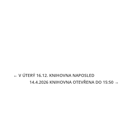
V ROCE 2026 KNIHOVNA V PROVOZU OD
12.1.
07.01.2026
←
V ÚTERÝ 16.12. KNIHOVNA NAPOSLED
14.4.2026 KNIHOVNA OTEVŘENA DO 15:50
→