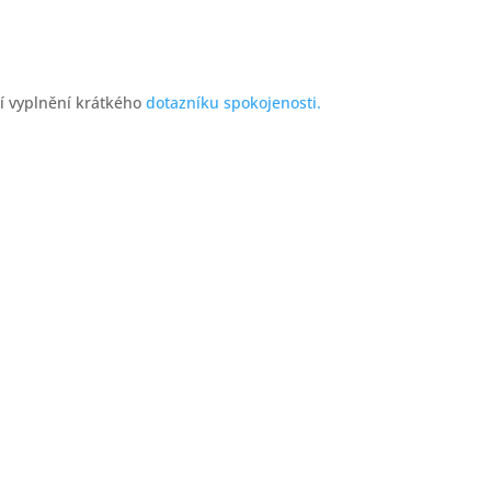
cí vyplnění krátkého
dotazníku spokojenosti.
OTEVÍRA
pondělí