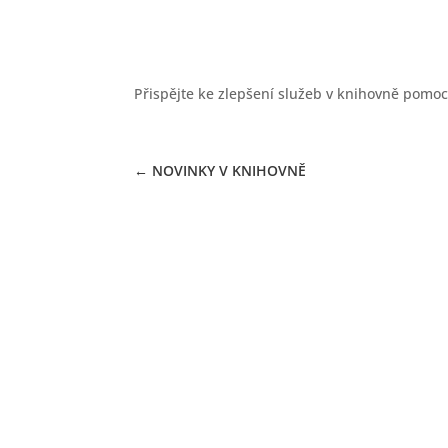
25.05.2021
Přispějte ke zlepšení služeb v knihovně pomo
←
NOVINKY V KNIHOVNĚ
+420 607 664 661