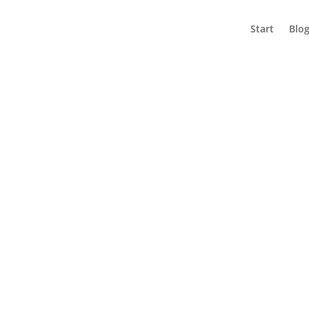
Start
Blo
NEK
 ZEMÍ