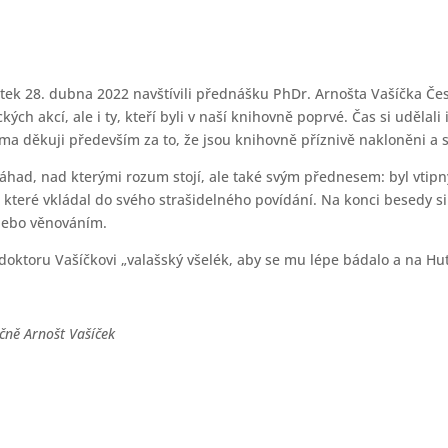
vrtek 28. dubna 2022 navštívili přednášku PhDr. Arnošta Vašíčka Č
ch akcí, ale i ty, kteří byli v naší knihovně poprvé. Čas si udělali 
ma děkuji především za to, že jsou knihovně příznivě nakloněni a s
záhad, nad kterými rozum stojí, ale také svým přednesem: byl vtip
, které vkládal do svého strašidelného povídání. Na konci besedy s
nebo věnováním.
 doktoru Vašíčkovi „valašský všelék, aby se mu lépe bádalo a na Hu
ečně Arnošt Vašíček