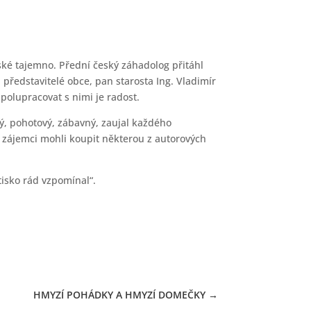
eské tajemno. Přední český záhadolog přitáhl
i představitelé obce, pan starosta Ing. Vladimír
polupracovat s nimi je radost.
ný, pohotový, zábavný, zaujal každého
i zájemci mohli koupit některou z autorových
tisko rád vzpomínal“.
HMYZÍ POHÁDKY A HMYZÍ DOMEČKY
→