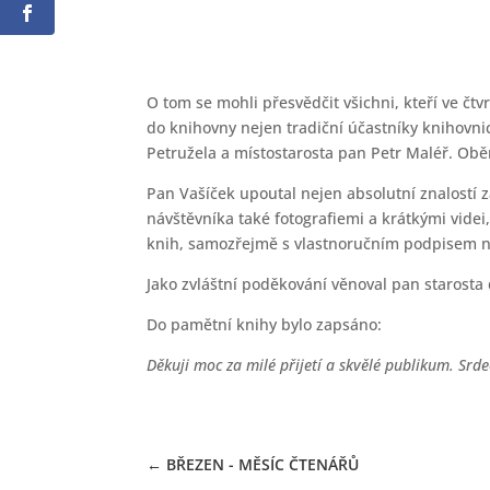
03.05.2022
O tom se mohli přesvědčit všichni, kteří ve čt
do knihovny nejen tradiční účastníky knihovnický
Petružela a místostarosta pan Petr Maléř. Obě
Pan Vašíček upoutal nejen absolutní znalostí 
návštěvníka také fotografiemi a krátkými videi
knih, samozřejmě s vlastnoručním podpisem 
Jako zvláštní poděkování věnoval pan starosta
Do pamětní knihy bylo zapsáno:
Děkuji moc za milé přijetí a skvělé publikum. Srd
←
BŘEZEN - MĚSÍC ČTENÁŘŮ